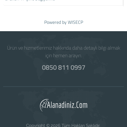
Powered by
WISECP
Ürün ve hizmetlerimiz hakkında daha detaylı bilgi almak
için hemen arayın.
0850 811 0997
Copyright © 2026 Tüm Hakları Saklıdır.