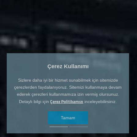
Çerez Kullanımı
Sizlere daha iyi bir hizmet sunabilmek için sitemizde
çerezlerden faydalanıyoruz. Sitemizi kullanmaya devam
ederek çerezleri kullanmamıza izin vermiş olursunuz.
Çerez Politikamızı
Detaylı bilgi için
inceleyebilirsiniz.
Tamam