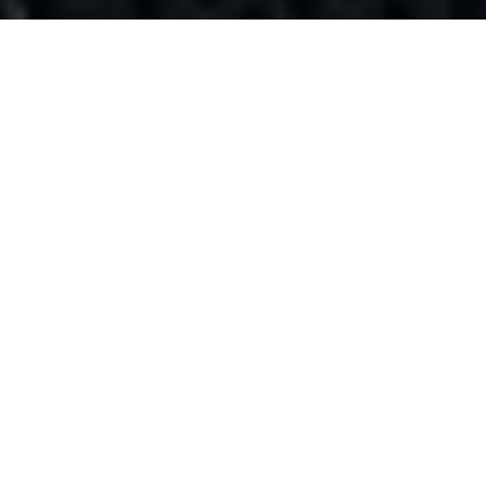
Hayalinizdeki Alan Adını Hemen
Bulun!
$16.96
$20.98
$12.74
$53.54
$18.28
$48.58