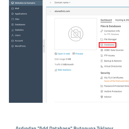
Ardından "Add Database" Butonuna Tıklanır