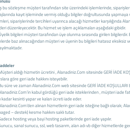
onusu
 İş bu sözleşme müşteri tarafından site üzerindeki işlemlerinde, siparişle
jlarında kayıt işleminde vermiş olduğu bilgiler doğrultusunda yapmaya
mleri, siparişlerinde tercihleri uyarınca alacağı hizmetler karşılığında A
leri düzenleyecektir. Bu hizmet ve işlem açıklamaları aşağıdaki gibidir.
Üyelik bilgileri müşteri tarafından üye olunma sırasında girilen bilgilerdir. 
mlerde baz alınacağından müşteri ve üyenin bu bilgileri hatasız eksiksiz v
ayılmaktadır.
addeler
 Müşteri aldığı hizmetin ücretini , Alanadiniz.Com sitesinde GERİ İADE 
lara göre geri iade hakkını isteyebilir.
 Bu süre ve zaman Alanadiniz.Com web sitesinde GERİ İADE KOŞULLARI b
 Alanadiniz.Com’in kabul gördüğü geri iade isteklerinden , müşteri iade f
 kadar kesinti yapar ve kalan ücreti iade eder.
 Alanadiniz.Com’den alınan hizmetlerin geri iade isteğine bağlı olarak; Al
aged – destek) kesme hakkını saklı tutar.
Sadece hosting veya bayi hosting paketlerinde geri iade yapılır.
 Sunucu, sanal sunucu, ssl, web tasarım, alan adı vb diğer hizmetlerde ge