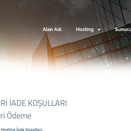
Alan Adı
Hosting
Sunuc
Rİ İADE KOŞULLARI
ri Ödeme
Hosting İade Koşulları