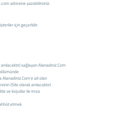
z.com adresine yazabilirsiniz.
riler için geçerlidir.
 anılacaktır) sağlayan Alanadiniz.Com
ı bölümünde
nda Alanadiniz.Com’e ait olan
inin (Site olarak anılacaktır)
dde ve koşullar ile imza
taahhüt etmek