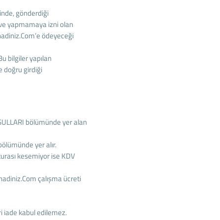
rinde, gönderdiği
 ve yapmamaya izni olan
lanadiniz.Com’e ödeyeceği
Bu bilgiler yapılan
e doğru girdiği
KOŞULLARI bölümünde yer alan
ölümünde yer alır.
aturası kesemiyor ise KDV
anadiniz.Com çalışma ücreti
ri iade kabul edilemez.