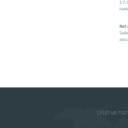
3.7: 
hakkı
Not 
Sade
alac
Ürün ve hizm