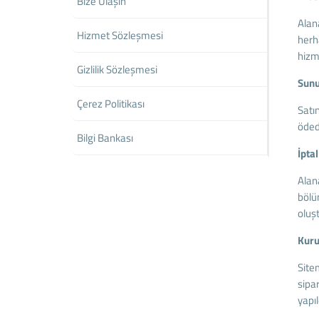
Bize Ulaşın
Alan
Hizmet Sözleşmesi
herh
hizm
Gizlilik Sözleşmesi
Sunu
Çerez Politikası
Satı
ödedi
Bilgi Bankası
İptal
Alana
bölüm
oluş
Kuru
Site
sipar
yapı