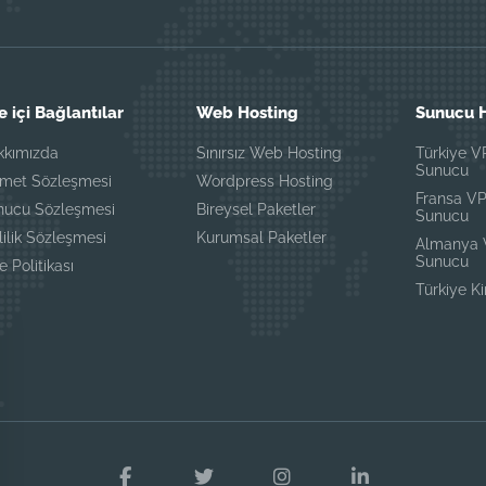
e içi Bağlantılar
Web Hosting
Sunucu H
kkımızda
Sınırsız Web Hosting
Türkiye 
Sunucu
zmet Sözleşmesi
Wordpress Hosting
Fransa V
nucu Sözleşmesi
Bireysel Paketler
Sunucu
lilik Sözleşmesi
Kurumsal Paketler
Almanya
Sunucu
e Politikası
Türkiye K