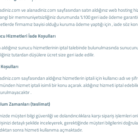
adiniz.com ve alanadiniz.com sayfasından satın aldığınız web hosting h
angi bir memnuniyetsizliğiniz durumunda %100 geri iade ödeme garantisi 
etlerde firmamız bayisi olduğu kuruma ödeme yaptığı için , iade söz konu
cu Hizmetleri İade Koşulları
n aldığınız sunucu hizmetlerinin iptal talebinde bulunulmasında sunucun
ğiniz tutardan düşülere ücret size geri iade edilir.
 Koşulları
diniz.com sayfasından aldığınız hizmetlerin iptali için kullanıcı adı ve ş
ünden hizmet iptali isimli bir konu açarak. aldığınız hizmeti iptal edebilir
turulmayacaktır .
lum Zamanları (teslimat)
mizde müşteri bilgi güvenliği ve dolandırıcılıklara karşı sipariş işlemle
işinizi detaylı şekilde inceleyerek, gerektiğinde müşteri bilgilerini doğr
ldıktan sonra hizmeti kullanıma açmaktadır.