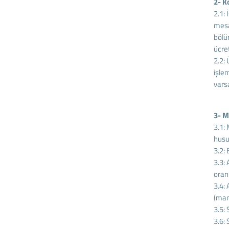
2- K
2.1:
mesa
bölü
ücret
2.2: 
işle
vars
3- M
3.1:
husus
3.2:
3.3:
oranı
3.4:
(man
3.5: 
3.6: