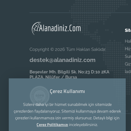
Sit
Ha
Hi
Copyright © 2026 Tüm Hakları Saklıdır.
Su
destek@alanadiniz.com
Giz
İad
Beşevler Mh. Bilgili Sk. No:23 D:10 2KA
PLAZA. Nilüfer / Bursa
Çerez Kullanımı
Sizlere daha iyi bir hizmet sunabilmek için sitemizde
çerezlerden faydalanıyoruz. Sitemizi kullanmaya devam ederek
çerezleri kullanmamıza izin vermiş olursunuz. Detaylı bilgi için
Çerez Politikamızı
inceleyebilirsiniz.