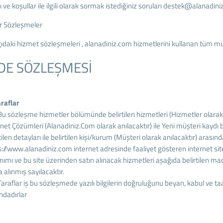
 ve koşullar ile ilgili olarak sormak istediğiniz soruları destek@alanadini
r Sözleşmeler
ıdaki hizmet sözleşmeleri , alanadiniz.com hizmetlerini kullanan tüm müşte
DE SÖZLEŞMESİ
araflar
 Bu sözleşme hizmetler bölümünde belirtilen hizmetleri (Hizmetler olarak
rnet Çözümleri (Alanadiniz.Com olarak anılacaktır) ile Yeni müşteri kayd
tilen detayları ile belirtilen kişi/kurum (Müşteri olarak anılacaktır) arası
s://www.alanadiniz.com internet adresinde faaliyet gösteren internet sites
anımı ve bu site üzerinden satın alınacak hizmetleri aşağıda belirtilen ma
a alınmış sayılacaktır.
 Taraflar iş bu sözleşmede yazılı bilgilerin doğruluğunu beyan, kabul ve 
ndadırlar