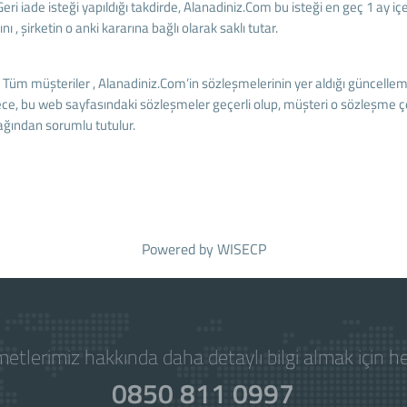
Geri iade isteği yapıldığı takdirde, Alanadiniz.Com bu isteği en geç 1 ay i
nı , şirketin o anki kararına bağlı olarak saklı tutar.
:
Tüm müşteriler , Alanadiniz.Com’in sözleşmelerinin yer aldığı güncelleme
ce, bu web sayfasındaki sözleşmeler geçerli olup, müşteri o sözleşme 
ağından sorumlu tutulur.
Powered by
WISECP
etlerimiz hakkında daha detaylı bilgi almak için 
0850 811 0997