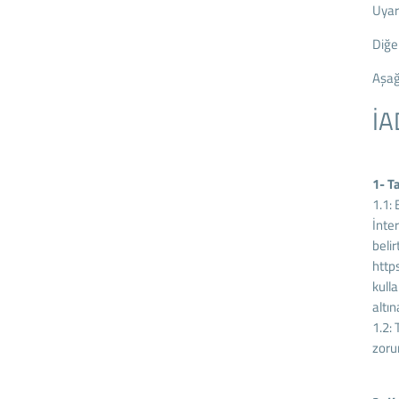
Uyarı
Diğe
Aşağ
İA
1- T
1.1:
İnte
belir
http
kull
altın
1.2:
zoru