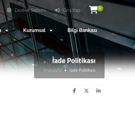
0
Destek Sistemi
Giriş Yap
u
Kurumsal
Bilgi Bankası
İade Politikası
Anasayfa
İade Politikası